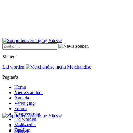
Sluiten
Lid worden
Merchandise
Pagina's
Home
Nieuws archief
Agenda
Vereniging
Forum
Kaartverkoop
Lid worden
Multimedia
Home
Fanshop
Nieuws