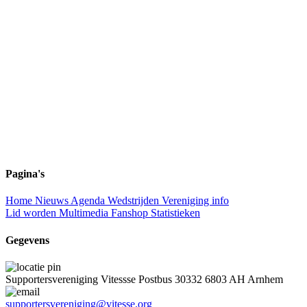
Pagina's
Home
Nieuws
Agenda
Wedstrijden
Vereniging info
Lid worden
Multimedia
Fanshop
Statistieken
Gegevens
Supportersvereniging Vitessse
Postbus 30332
6803 AH Arnhem
supportersvereniging@vitesse.org