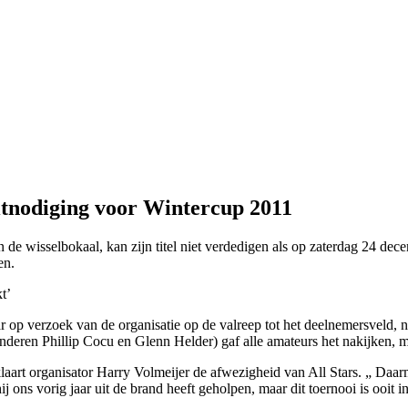
uitnodiging voor Wintercup 2011
 de wisselbokaal, kan zijn titel niet verdedigen als op za­terdag 24 dece
en.
t’
ar op verzoek van de organisatie op de valreep tot het deelnemersveld, 
nderen Phillip Cocu en Glenn Helder) gaf alle amateurs het nakijken, 
klaart organisator Harry Volmeijer de afwezigheid van All Stars. „ Daar
ons vorig jaar uit de brand heeft geholpen, maar dit toernooi is ooit in