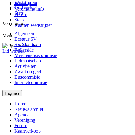
Wedstrijden
Wedstrijden
Oud archief
Vereniging info
Stats
Forum
Stats
Vereniging
Kaarten wedstrijden
Algemeen
Menu
Bestuur SV
SV Sfeerteam
Rollerside
Lid worden
Merchandisecommisie
Lidmaatschap
Activiteiten
Zwart op geel
Buscommisie
Internetcommisie
Pagina's
Home
Nieuws archief
Agenda
Vereniging
Forum
Kaartverkoop