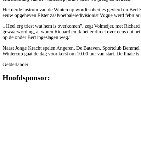
Het derde lustrum van de Winter­cup wordt sobertjes gevierd nu Bert 
eeuw opgeheven Elster zaalvoetbaleredivisionist Vogue werd februari van
„ Heel erg triest wat hem is overko­men”, zegt Volmeijer, met Richard
gewaarwording, al waren Richard en ik het er direct over eens dat het
op de onder Bert ingeslagen weg.”
Naast Jonge Kracht spelen Ange­ren, De Bataven, Sportclub Bem­mel
Wintercup gaat de dag voor kerst om 10.00 uur van start. De fi­nale is
Gelderlander
Hoofdsponsor: