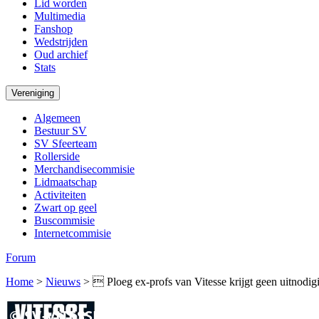
Lid worden
Multimedia
Fanshop
Wedstrijden
Oud archief
Stats
Vereniging
Algemeen
Bestuur SV
SV Sfeerteam
Rollerside
Merchandisecommisie
Lidmaatschap
Activiteiten
Zwart op geel
Buscommisie
Internetcommisie
Forum
Home
>
Nieuws
>
 Ploeg ex-profs van Vitesse krijgt geen uitnodi