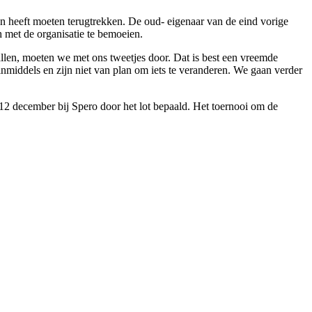
n heeft moeten terug­trekken. De oud- eigenaar van de eind vorige
h met de orga­nisatie te bemoeien.
llen, moeten we met ons twee­tjes door. Dat is best een vreemde
nmiddels en zijn niet van plan om iets te verande­ren. We gaan verder
 december bij Spero door het lot bepaald. Het toernooi om de