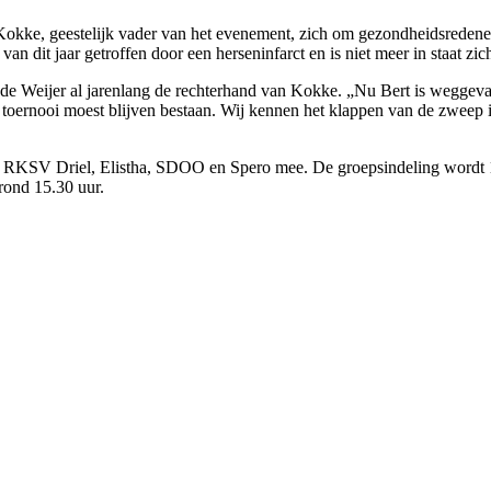
Kokke, geestelijk vader van het evenement, zich om gezond­heidsredene
 dit jaar getrof­fen door een herseninfarct en is niet meer in staat zic
 de Weijer al jarenlang de rechter­hand van Kokke. „Nu Bert is weg­geva
 toernooi moest blijven be­staan. Wij kennen het klappen van de zweep i
, RKSV Driel, Elistha, SDOO en Spero mee. De groepsindeling wordt 12
 rond 15.30 uur.