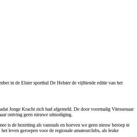
mber in de Elster sporthal De Helster de vijftiende editie van het
nadat Jonge Kracht zich had afge­meld. De door voormalig Vitessen­aar
maar ontving geen nieuwe uitnodiging.
mee is de bezetting als van­ouds en hoeven we geen nieuw be­roep te
 het leven geroe­pen voor de regionale amateur­clubs, als leuke