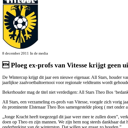
8 december 2011
In de media
 Ploeg ex-profs van Vitesse krijgt geen 
De Wintercup krijgt dit jaar een nieuwe eigenaar. All Stars, houder van
jaarlijkse zaalvoetbal­toernooi voor regionale veldteams wordt gehoud
Bekerhouder mag de titel niet verdedigen: All Stars Theo Bos ‘bedank
All Stars, een verzameling ex-profs van Vitesse, voegde zich vorig ja
én prominente Elstenaar Theo Bos samengestelde ploeg ( met on­der a
„Jonge Kracht heeft toegezegd dit jaar weer mee te zullen doen”, ver­
doen op Theo en zijn man­nen. We zijn hem nog steeds dank­baar dat hij 
onderbreking van de winterstop. Dat willen we graag zo houden.”