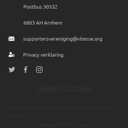
Postbus 30332
6803 AH Arnhem
supportersvereniging@vitesse.org
Privacy verklaring
Tweets by SVVitesse
© 2026 De officiële Site van de Supportersvereniging
Vitesse
Made by:
BOOOM Digital