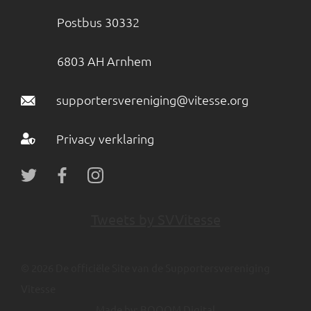
Postbus 30332
6803 AH Arnhem
supportersvereniging@vitesse.org
Privacy verklaring
Tweets by SVVitesse
© 2026 De officiële Site van de Supportersvereniging
Vitesse
Made by:
BOOOM Digital