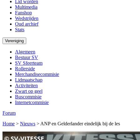
Lid worden
Multimedia
Fanshop
Wedstrijden
Oud archief
Stats
Vereniging
Algemeen
Bestuur SV
SV Sfeerteam
Rollerside
Merchandisecommisie
Lidmaatschap
Activiteiten
Zwart op geel
Buscommisie
Internetcommisie
Forum
Home
>
Nieuws
>
ANP en Gelderlander eindelijk bij de les