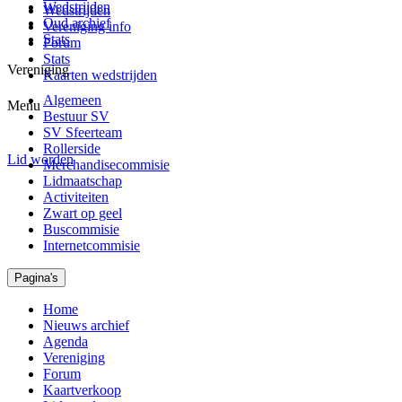
Wedstrijden
Wedstrijden
Oud archief
Vereniging info
Stats
Forum
Stats
Vereniging
Kaarten wedstrijden
Algemeen
Menu
Bestuur SV
SV Sfeerteam
Rollerside
Lid worden
Merchandisecommisie
Lidmaatschap
Activiteiten
Zwart op geel
Buscommisie
Internetcommisie
Pagina's
Home
Nieuws archief
Agenda
Vereniging
Forum
Kaartverkoop