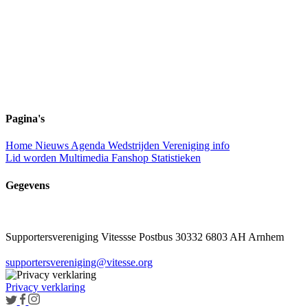
Pagina's
Home
Nieuws
Agenda
Wedstrijden
Vereniging info
Lid worden
Multimedia
Fanshop
Statistieken
Gegevens
Supportersvereniging Vitessse
Postbus 30332
6803 AH Arnhem
supportersvereniging@vitesse.org
Privacy verklaring