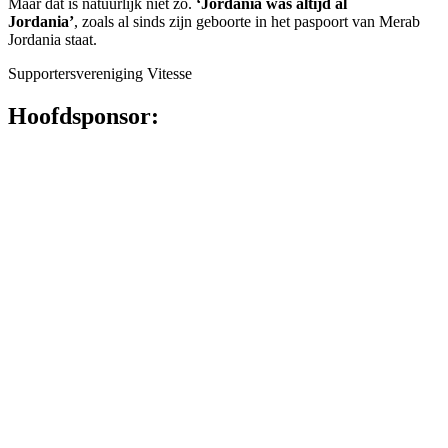
Maar dat is natuurlijk niet zo.
‘Jordania was altijd al
Jordania’
, zoals al sinds zijn geboorte in het paspoort van Merab
Jordania staat.
Supportersvereniging Vitesse
Hoofdsponsor: