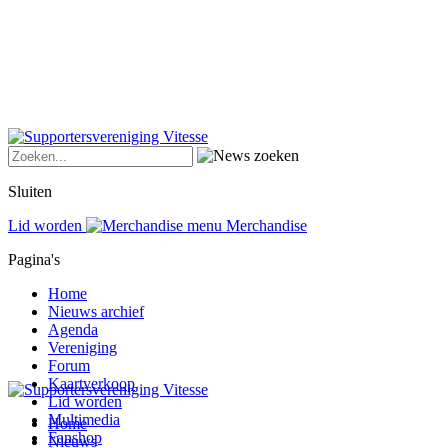
Sluiten
Lid worden
Merchandise
Pagina's
Home
Nieuws archief
Agenda
Vereniging
Forum
Kaartverkoop
Lid worden
Multimedia
Home
Fanshop
Nieuws