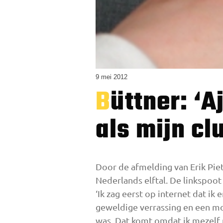
9 mei 2012
Büttner: ‘Ajax voelt nog altijd een beetje
als mijn cl
Door de afmelding van Erik Pie
Nederlands elftal. De linkspoot 
‘Ik zag eerst op internet dat ik 
geweldige verrassing en een moo
was. Dat komt omdat ik mezelf n