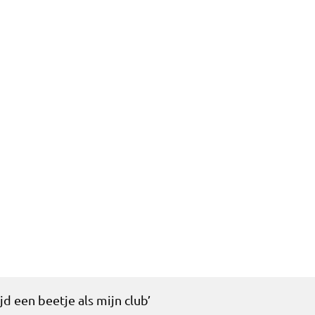
ws
Wedstrijden
Vereniging info
Forum
Stats
Kaar
ijd een beetje als mijn club’