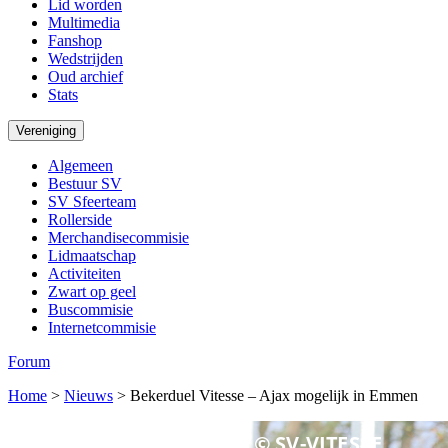
Lid worden
Multimedia
Fanshop
Wedstrijden
Oud archief
Stats
Vereniging
Algemeen
Bestuur SV
SV Sfeerteam
Rollerside
Merchandisecommisie
Lidmaatschap
Activiteiten
Zwart op geel
Buscommisie
Internetcommisie
Forum
Home
>
Nieuws
>
Bekerduel Vitesse – Ajax mogelijk in Emmen