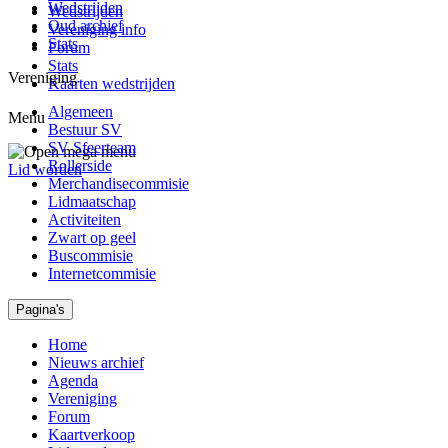
Wedstrijden
Wedstrijden
Oud archief
Vereniging info
Stats
Forum
Stats
Vereniging
Kaarten wedstrijden
Algemeen
Menu
Bestuur SV
SV Sfeerteam
Rollerside
Lid worden
Merchandisecommisie
Lidmaatschap
Activiteiten
Zwart op geel
Buscommisie
Internetcommisie
Pagina's
Home
Nieuws archief
Agenda
Vereniging
Forum
Kaartverkoop