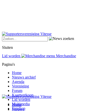
Sluiten
Lid worden
Merchandise
Pagina's
Home
Nieuws archief
Agenda
Vereniging
Forum
Kaartverkoop
Lid worden
Multimedia
Home
Fanshop
Nieuws