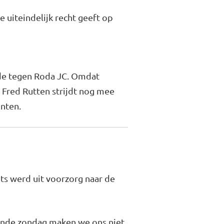
 uiteindelijk recht geeft op
lde tegen Roda JC. Omdat
 Fred Rutten strijdt nog mee
unten.
its werd uit voorzorg naar de
mende zondag maken we ons niet