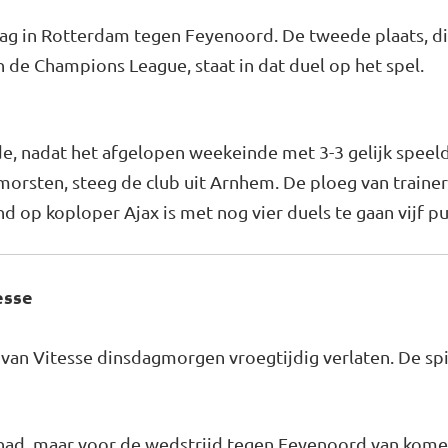
ag in Rotterdam tegen Feyenoord. De tweede plaats, die
de Champions League, staat in dat duel op het spel.
e, nadat het afgelopen weekeinde met 3-3 gelijk spee
rsten, steeg de club uit Arnhem. De ploeg van trainer
nd op koploper Ajax is met nog vier duels te gaan vijf p
esse
 van Vitesse dinsdagmorgen vroegtijdig verlaten. De sp
s had, maar voor de wedstrijd tegen Feyenoord van ko