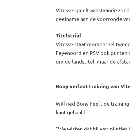
Vitesse speelt aanstaande zond
deelname aan de voorronde van 
Titelstrijd
Vitesse staat momenteel tweed
Feyenoord en PSV ook punten mo
om de landstitel, maar de afsta
Bony verlaat training van Vit
Wilfried Bony heeft de training
kant gehaald.
"We wisten dat hij wat pijntje