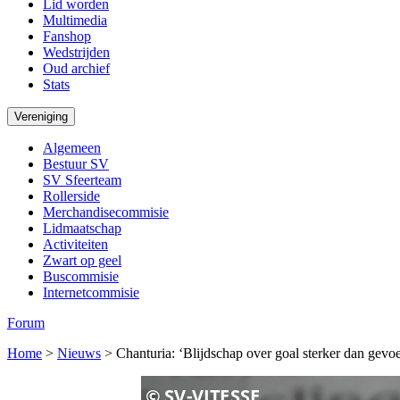
Lid worden
Multimedia
Fanshop
Wedstrijden
Oud archief
Stats
Vereniging
Algemeen
Bestuur SV
SV Sfeerteam
Rollerside
Merchandisecommisie
Lidmaatschap
Activiteiten
Zwart op geel
Buscommisie
Internetcommisie
Forum
Home
>
Nieuws
>
Chanturia: ‘Blijdschap over goal sterker dan gevoe