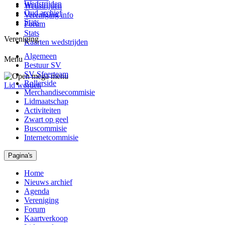
Wedstrijden
Wedstrijden
Oud archief
Vereniging info
Stats
Forum
Stats
Vereniging
Kaarten wedstrijden
Algemeen
Menu
Bestuur SV
SV Sfeerteam
Rollerside
Lid worden
Merchandisecommisie
Lidmaatschap
Activiteiten
Zwart op geel
Buscommisie
Internetcommisie
Pagina's
Home
Nieuws archief
Agenda
Vereniging
Forum
Kaartverkoop