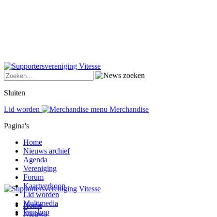
Sluiten
Lid worden
Merchandise
Pagina's
Home
Nieuws archief
Agenda
Vereniging
Forum
Kaartverkoop
Lid worden
Multimedia
Home
Fanshop
Nieuws