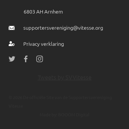
6803 AH Arnhem
supportersvereniging@vitesse.org
Privacy verklaring
Tweets by SVVitesse
© 2026 De officiële Site van de Supportersvereniging
Vitesse
Made by:
BOOOM Digital