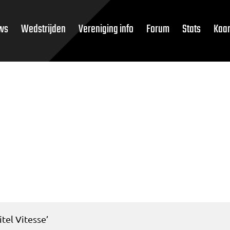
ws
Wedstrijden
Vereniging info
Forum
Stats
Kaar
itel Vitesse’