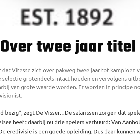
 ‘Over twee jaar titel
t dat Vitesse zich over pakweg twee jaar tot kampioen 
selectie grotendeels intact hou­den en vervolgens uit
arbij van grote waarde worden. Er wor­den in principe n
isionist.
ed bezig”, zegt De Visser. „De salaris­sen zorgen dat spel
ea heeft daarbij nu drie spelers verhuurd: Van Aan­hol
De eredivisie is een goede oplei­ding. Dus daar kunnen 