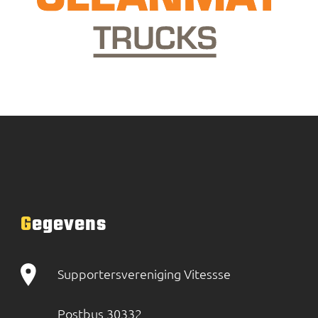
Gegevens
Supportersvereniging Vitessse
Postbus 30332