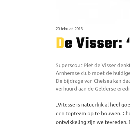
20 februari 2013
De Visser:
Superscout Piet de Visser denk
Arnhemse club moet de huidige 
De bijdrage van Chelsea kan da
verhuurd aan de Gel­derse erediv
„Vitesse is natuurlijk al heel go
een topteam op te bouwen. Chels
ontwikkeling zijn we tevreden. 