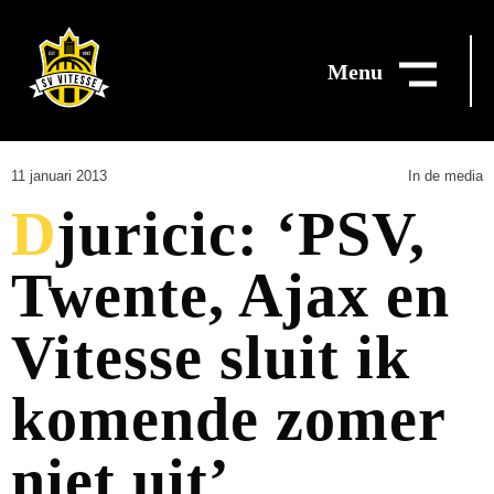
Menu
11 januari 2013
In de media
Djuricic: ‘PSV,
Twente, Ajax en
Vitesse sluit ik
komende zomer
niet uit’