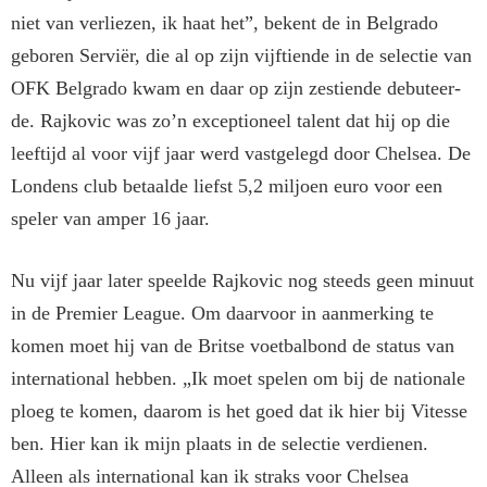
niet van verliezen, ik haat het”, be­kent de in Belgrado
geboren Ser­viër, die al op zijn vijftiende in de selectie van
OFK Belgrado kwam en daar op zijn zestiende debuteer­
de. Rajkovic was zo’n exceptioneel talent dat hij op die
leeftijd al voor vijf jaar werd vastgelegd door Chel­sea. De
Londens club betaalde liefst 5,2 miljoen euro voor een
spe­ler van amper 16 jaar.
Nu vijf jaar later speelde Rajkovic nog steeds geen minuut
in de Pre­mier League. Om daarvoor in aan­merking te
komen moet hij van de Britse voetbalbond de status van
international hebben. „Ik moet spelen om bij de nationale
ploeg te komen, daarom is het goed dat ik hier bij Vitesse
ben. Hier kan ik mijn plaats in de selectie verdie­nen.
Alleen als international kan ik straks voor Chelsea