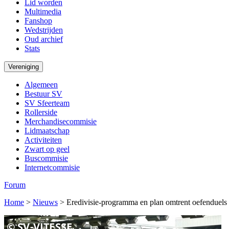
Lid worden
Multimedia
Fanshop
Wedstrijden
Oud archief
Stats
Vereniging
Algemeen
Bestuur SV
SV Sfeerteam
Rollerside
Merchandisecommisie
Lidmaatschap
Activiteiten
Zwart op geel
Buscommisie
Internetcommisie
Forum
Home
>
Nieuws
>
Eredivisie-programma en plan omtrent oefenduels