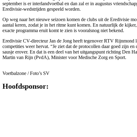
september is er interlandvoetbal en dan zal er in augustus vriendsc
Eredivisie-wedstrijden gespeeld worden.
Op weg naar het nieuwe seizoen komen de clubs uit de Eredivisie mogel
aantal keren, zodat je in het ritme kunt komen. En natuurlijk de kijke
exacte programma eruit komt te zien is vooralsnog niet bekend.
Eredivisie CV-directeur Jan de Jong heeft tegenover RTV Rijnmond lat
competities weer hervat. “Je ziet dat de protocollen daar goed zijn 
sausje erover. En dat is een deel van het uitgangspunt richting Den
Martin van Rijn (PvdA), Minister voor Medische Zorg en Sport.
Voetbalzone / Foto’s SV
Hoofdsponsor: