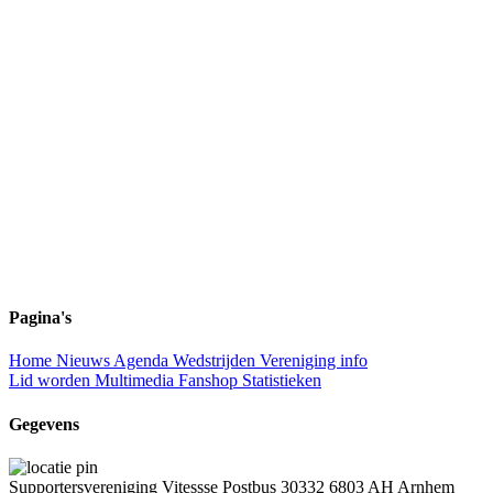
Pagina's
Home
Nieuws
Agenda
Wedstrijden
Vereniging info
Lid worden
Multimedia
Fanshop
Statistieken
Gegevens
Supportersvereniging Vitessse
Postbus 30332
6803 AH Arnhem