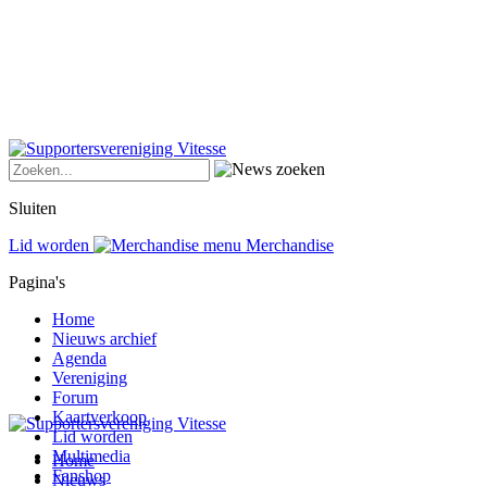
Sluiten
Lid worden
Merchandise
Pagina's
Home
Nieuws archief
Agenda
Vereniging
Forum
Kaartverkoop
Lid worden
Multimedia
Home
Fanshop
Nieuws