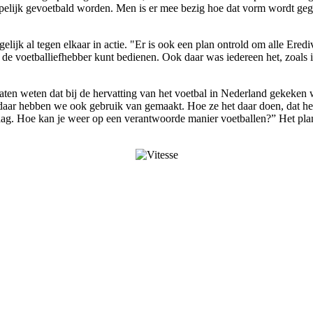
happelijk gevoetbald worden. Men is er mee bezig hoe dat vorm wordt g
ijk al tegen elkaar in actie. "Er is ook een plan ontrold om alle Erediv
r, de voetballiefhebber kunt bedienen. Ook daar was iedereen het, zoals
en weten dat bij de hervatting van het voetbal in Nederland gekeken w
en daar hebben we ook gebruik van gemaakt. Hoe ze het daar doen, dat 
 Haag. Hoe kan je weer op een verantwoorde manier voetballen?” Het pl