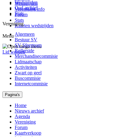
Wedstrijden
Wedstrijden
Oud archief
Vereniging info
Stats
Forum
Stats
Vereniging
Kaarten wedstrijden
Algemeen
Menu
Bestuur SV
SV Sfeerteam
Rollerside
Lid worden
Merchandisecommisie
Lidmaatschap
Activiteiten
Zwart op geel
Buscommisie
Internetcommisie
Pagina's
Home
Nieuws archief
Agenda
Vereniging
Forum
Kaartverkoop