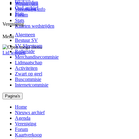
Wedstrijden
Wedstrijden
Oud archief
Vereniging info
Stats
Forum
Stats
Vereniging
Kaarten wedstrijden
Algemeen
Menu
Bestuur SV
SV Sfeerteam
Rollerside
Lid worden
Merchandisecommisie
Lidmaatschap
Activiteiten
Zwart op geel
Buscommisie
Internetcommisie
Pagina's
Home
Nieuws archief
Agenda
Vereniging
Forum
Kaartverkoop