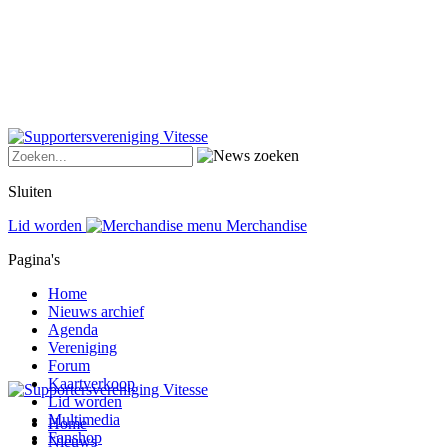
Sluiten
Lid worden
Merchandise
Pagina's
Home
Nieuws archief
Agenda
Vereniging
Forum
Kaartverkoop
Lid worden
Multimedia
Home
Fanshop
Nieuws