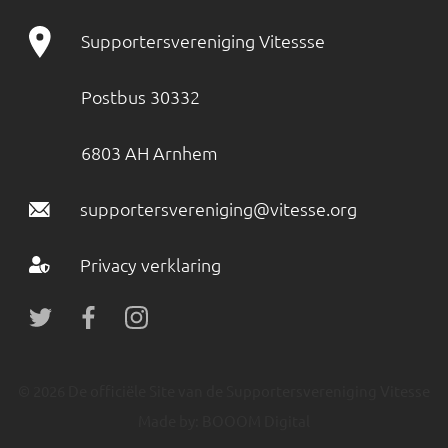
Supportersvereniging Vitessse
Postbus 30332
6803 AH Arnhem
supportersvereniging@vitesse.org
Privacy verklaring
© 2026 De officiële Site van de Supportersvereniging Vitesse
Made by:
BOOOM Digital