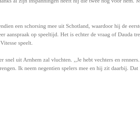
ndanks al zijn inspanningen heeft hij die twee nog voor hem. M
dien een schorsing mee uit Schotland, waardoor hij de eerst
r aanspraak op speeltijd. Het is echter de vraag of Dauda trek
Vitesse speelt.
er snel uit Arnhem zal vluchten. ,,Je hebt vechters en renners
brengen. Ik neem negentien spelers mee en hij zit daarbij. Dat 