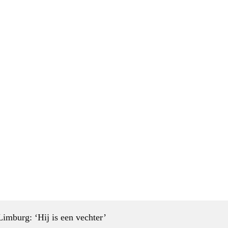
Wedstrijden
Vereniging info
Forum
St
den
imburg: ‘Hij is een vechter’