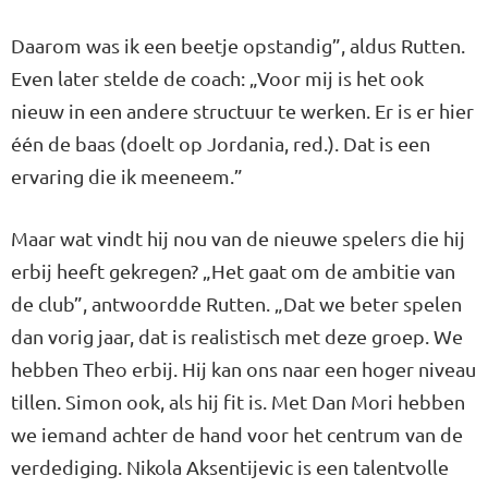
Daarom was ik een beetje opstan­dig”, aldus Rutten.
Even later stelde de coach: „Voor mij is het ook
nieuw in een ande­re structuur te werken. Er is er hier
één de baas (doelt op Jorda­nia, red.). Dat is een
ervaring die ik meeneem.”
Maar wat vindt hij nou van de nieuwe spelers die hij
erbij heeft gekregen? „Het gaat om de ambi­tie van
de club”, antwoordde Rut­ten. „Dat we beter spelen
dan vo­rig jaar, dat is realistisch met deze groep. We
hebben Theo erbij. Hij kan ons naar een hoger niveau
til­len. Simon ook, als hij fit is. Met Dan Mori hebben
we iemand ach­ter de hand voor het centrum van de
verdediging. Nikola Aksen­tijevic is een talentvolle