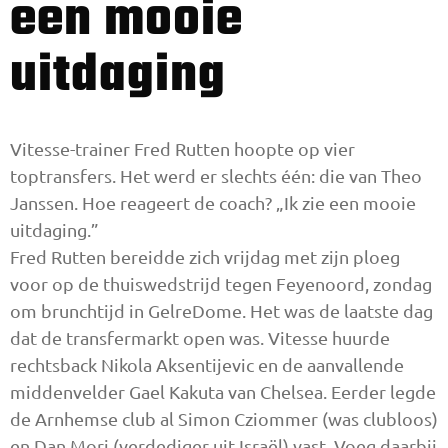
een mooie
uitdaging
Vitesse-trainer Fred Rutten hoopte op vier
toptransfers. Het werd er slechts één: die van Theo
Janssen. Hoe rea­geert de coach? „Ik zie een mooie
uitdaging.”
Fred Rutten bereidde zich vrijdag met zijn ploeg
voor op de thuiswedstrijd tegen Feyenoord, zondag
om brunchtijd in GelreDome. Het was de laatste dag
dat de transfermarkt open was. Vitesse huurde
rechts­back Nikola Aksentijevic en de aanvallende
middenvelder Gael Ka­kuta van Chelsea. Eerder legde
de Arnhemse club al Simon Cziom­mer (was clubloos)
en Dan Mori (verdediger uit Israël) vast. Voeg daarbij