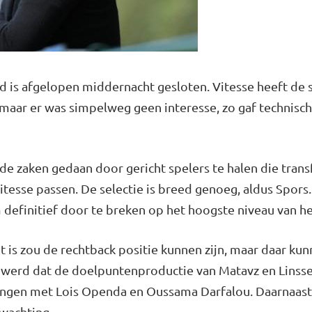
 is afgelopen middernacht gesloten. Vitesse heeft de s
aar er was simpelweg geen interesse, zo gaf technisch
de zaken gedaan door gericht spelers te halen die transf
esse passen. De selectie is breed genoeg, aldus Spors.
 definitief door te breken op het hoogste niveau van he
t is zou de rechtback positie kunnen zijn, maar daar kun
 werd dat de doelpuntenproductie van Matavz en Linss
gevangen met Lois Openda en Oussama Darfalou. Daarnaa
wachting.