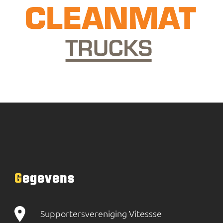
Gegevens
Supportersvereniging Vitessse