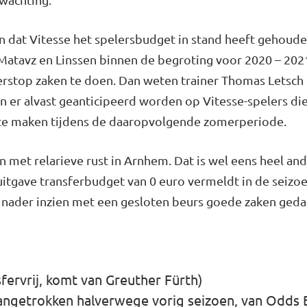
an dat Vitesse het spelersbudget in stand heeft gehoud
Matavz en Linssen binnen de begroting voor 2020 – 2021
erstop zaken te doen. Dan weten trainer Thomas Letsch
n er alvast geanticipeerd worden op Vitesse-spelers die 
 te maken tijdens de daaropvolgende zomerperiode.
n met relarieve rust in Arnhem. Dat is wel eens heel and
uitgave transferbudget van 0 euro vermeldt in de seizo
ij nader inzien met een gesloten beurs goede zaken geda
fervrij, komt van Greuther Fürth)
(aangetrokken halverwege vorig seizoen, van Odds 