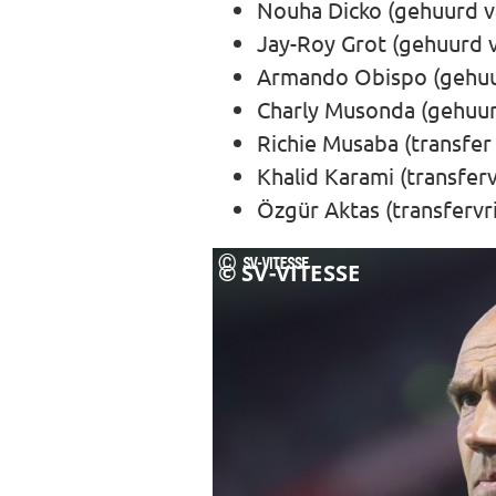
Nouha Dicko (gehuurd va
Jay-Roy Grot (gehuurd 
Armando Obispo (gehuu
Charly Musonda (gehuur
Richie Musaba (transfer 
Khalid Karami (transferv
Özgür Aktas (transfervri