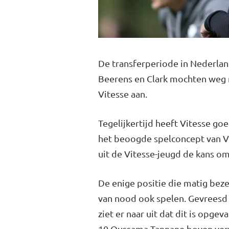
De transferperiode in Nederland
Beerens en Clark mochten weg m
Vitesse aan.
Tegelijkertijd heeft Vitesse goe
het beoogde spelconcept van Vit
uit de Vitesse-jeugd de kans om
De enige positie die matig beze
van nood ook spelen. Gevreesd
ziet er naar uit dat dit is op
10 Oussama Tannane boven ver