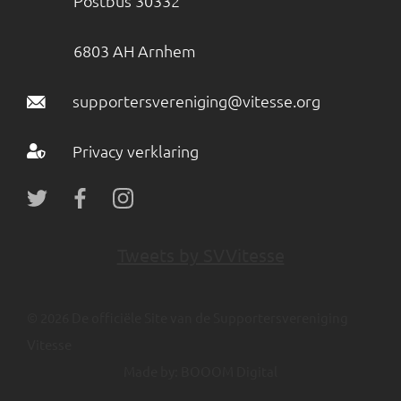
Postbus 30332
6803 AH Arnhem
supportersvereniging@vitesse.org
Privacy verklaring
Tweets by SVVitesse
© 2026 De officiële Site van de Supportersvereniging
Vitesse
Made by:
BOOOM Digital