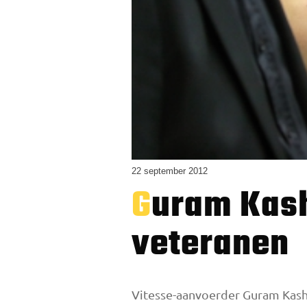
22 september 2012
Guram Kashia uit zijn respect voor de
veteranen
Vitesse-aanvoerder Guram Kashi