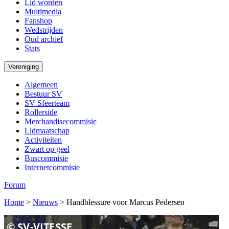
Lid worden
Multimedia
Fanshop
Wedstrijden
Oud archief
Stats
Vereniging
Algemeen
Bestuur SV
SV Sfeerteam
Rollerside
Merchandisecommisie
Lidmaatschap
Activiteiten
Zwart op geel
Buscommisie
Internetcommisie
Forum
Home
>
Nieuws
>
Handblessure voor Marcus Pedersen