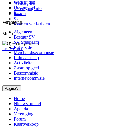
Wedstrijden
Wedstrijden
Oud archief
Vereniging info
Stats
Forum
Stats
Vereniging
Kaarten wedstrijden
Algemeen
Menu
Bestuur SV
SV Sfeerteam
Rollerside
Lid worden
Merchandisecommisie
Lidmaatschap
Activiteiten
Zwart op geel
Buscommisie
Internetcommisie
Pagina's
Home
Nieuws archief
Agenda
Vereniging
Forum
Kaartverkoop