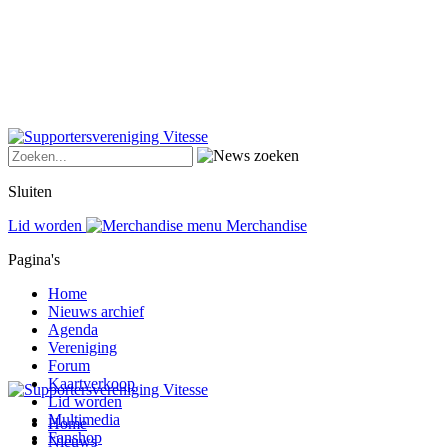
Sluiten
Lid worden
Merchandise
Pagina's
Home
Nieuws archief
Agenda
Vereniging
Forum
Kaartverkoop
Lid worden
Multimedia
Home
Fanshop
Nieuws