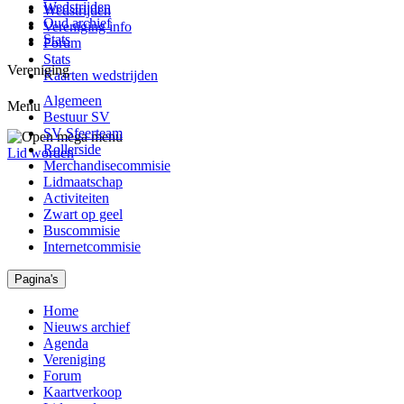
Wedstrijden
Wedstrijden
Oud archief
Vereniging info
Stats
Forum
Stats
Vereniging
Kaarten wedstrijden
Algemeen
Menu
Bestuur SV
SV Sfeerteam
Rollerside
Lid worden
Merchandisecommisie
Lidmaatschap
Activiteiten
Zwart op geel
Buscommisie
Internetcommisie
Pagina's
Home
Nieuws archief
Agenda
Vereniging
Forum
Kaartverkoop