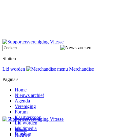
Sluiten
Lid worden
Merchandise
Pagina's
Home
Nieuws archief
Agenda
Vereniging
Forum
Kaartverkoop
Lid worden
Multimedia
Home
Fanshop
Nieuws