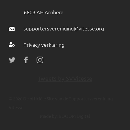
6803 AH Arnhem
supportersvereniging@vitesse.org
Privacy verklaring
Tweets by SVVitesse
© 2026 De officiële Site van de Supportersvereniging
Vitesse
Made by:
BOOOM Digital