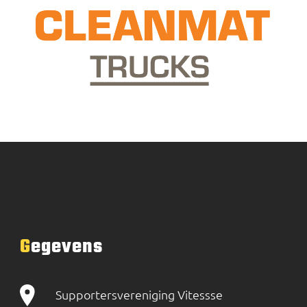
Gegevens
Supportersvereniging Vitessse