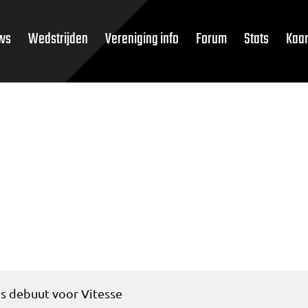
ws
Wedstrijden
Vereniging info
Forum
Stats
Kaar
ns debuut voor Vitesse