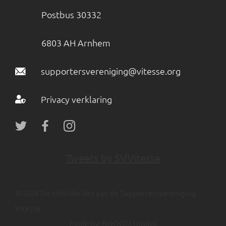
Postbus 30332
6803 AH Arnhem
supportersvereniging@vitesse.org
Privacy verklaring
Tweets by SVVitesse
© 2026 De officiële Site van de Supportersvereniging
Vitesse
Made by:
BOOOM Digital