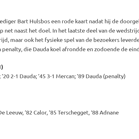
ediger Bart Hulsbos een rode kaart nadat hij de door
 net naast het doel. In het laatste deel van de wedstrij
ijd, maar ook het fysieke spel van de bezoekers leverd
 penalty, die Dauda koel afrondde en zodoende de eindu
1)
 ’20 2-1 Dauda; ’45 3-1 Mercan; ’89 Dauda (penalty)
 De Leeuw, ’82 Calor, ’85 Terschegget, ‘88 Adnane