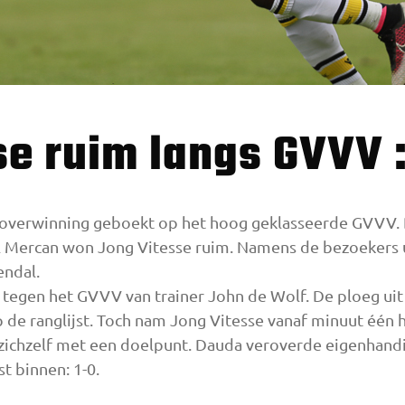
se ruim langs GVVV :
 overwinning geboekt op het hoog geklasseerde GVVV. 
il Mercan won Jong Vitesse ruim. Namens de bezoekers
endal.
 tegen het GVVV van trainer John de Wolf. De ploeg u
e ranglijst. Toch nam Jong Vitesse vanaf minuut één het
zichzelf met een doelpunt. Dauda veroverde eigenhand
t binnen: 1-0.