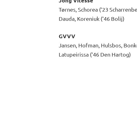
Jong Vitesse
Tørnes, Schorea (’23 Scharrenber
Dauda, Koreniuk (’46 Bolij)
GVVV
Jansen, Hofman, Hulsbos, Bonke
Latupeirissa (’46 Den Hartog)