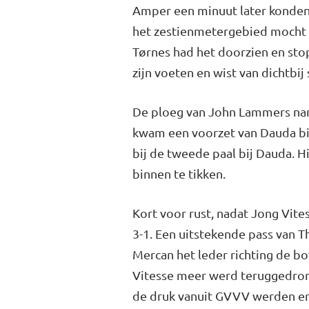
Amper een minuut later konden 
het zestienmetergebied mocht s
Tørnes had het doorzien en stop
zijn voeten en wist van dichtbij
De ploeg van John Lammers nam 
kwam een voorzet van Dauda bij
bij de tweede paal bij Dauda. H
binnen te tikken.
Kort voor rust, nadat Jong Vite
3-1. Een uitstekende pass van
Mercan het leder richting de b
Vitesse meer werd teruggedrong
de druk vanuit GVVV werden er