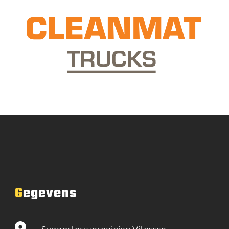
Gegevens
Supportersvereniging Vitessse