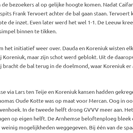
de bezoekers al op gelijke hoogte komen. Nadat Caifan
pits Frank Tervoert achter de bal gaan staan. Tervoert
te de inzet. Even later werd het wel 1-1. De Leeuw kree
 simpel binnen te tikken.
het initiatief weer over. Dauda en Koreniuk wisten elka
 Koreniuk, maar zijn schot werd geblokt. Uit de daaro
ij bracht de bal terug in de doelmond, waar Koreniuk er 
sse via Lars ten Teije en Koreniuk kansen hadden gekreg
 Thomas Oude Kotte was op maat voor Mercan. Oog in o
ovenhoek. In de tweede helft drong GVVV meer aan. He
en op eigen helft. De Arnhemse beloftenploeg bleek e
 weinig mogelijkheden weggegeven. Bij één van de spa