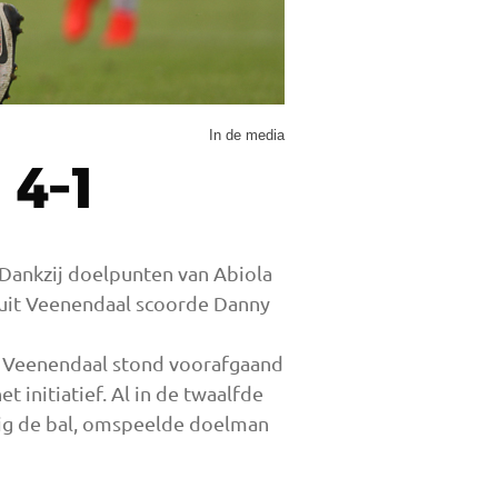
In de media
 4-1
Dankzij doelpunten van Abiola
 uit Veenendaal scoorde Danny
it Veenendaal stond voorafgaand
 initiatief. Al in de twaalfde
ig de bal, omspeelde doelman