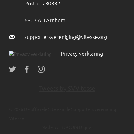
Postbus 30332
6803 AH Arnhem
supportersvereniging@vitesse.org
Privacy verklaring
Tweets by SVVitesse
© 2026 De officiële Site van de Supportersvereniging
Vitesse
Made by:
BOOOM Digital