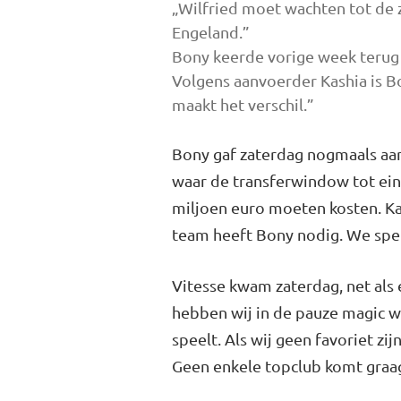
„Wilfried moet wachten tot de 
Engeland.”
Bony keerde vorige week terug v
Volgens aanvoerder Kashia is Bo
maakt het verschil.”
Bony gaf zaterdag nogmaals aan 
waar de transfer­window tot ein
miljoen euro moeten kosten. Kas­
team heeft Bo­ny nodig. We spele
Vitesse kwam zaterdag, net als 
hebben wij in de pauze magic wa
speelt. Als wij geen favo­riet zi
Geen enkele topclub komt graa