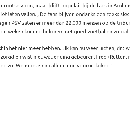
 grootse vorm, maar blijft populair bij de fans in Arnhem.
iet laten vallen. „De fans blijven ondanks een reeks slech
Tegen PSV zaten er meer dan 22.000 mensen op de tribune
nde we­ken kunnen belonen met goed voetbal en vooral
hia het niet meer hebben. „Ik kan nu weer lachen, dat w
zorgd en wist niet wat er ging gebeuren. Fred (Rut­ten, r
goed zo. We moeten nu alleen nog vooruit kijken.”