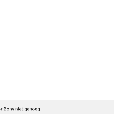
ws
Wedstrijden
Vereniging info
Forum
Stats
Kaar
or Bony niet genoeg