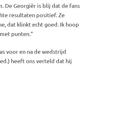
 De Geor­giër is blij dat de fans
te resultaten posi­tief. Ze
, dat klinkt echt goed. Ik hoop
 met punten.”
as voor en na de wedstrijd
ed.) heeft ons verteld dat hij