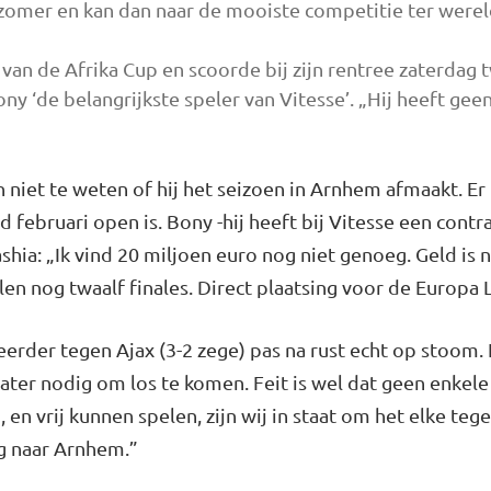
zo­mer en kan dan naar de mooiste competitie ter werel
an de Afrika Cup en scoorde bij zijn rentree zaterdag t
ny ‘de belangrijkste speler van Vitesse’. „Hij heeft gee
niet te weten of hij het seizoen in Arnhem afmaakt. Er i
d februari open is. Bony -hij heeft bij Vitesse een cont
hia: „Ik vind 20 miljoen euro nog niet genoeg. Geld is n
n nog twaalf fi­nales. Direct plaatsing voor de Eu­ropa L
eerder tegen Ajax (3-2 zege) pas na rust echt op stoom. 
ter nodig om los te komen. Feit is wel dat geen enkele
jn, en vrij kunnen spelen, zijn wij in staat om het elke te
g naar Arnhem.”