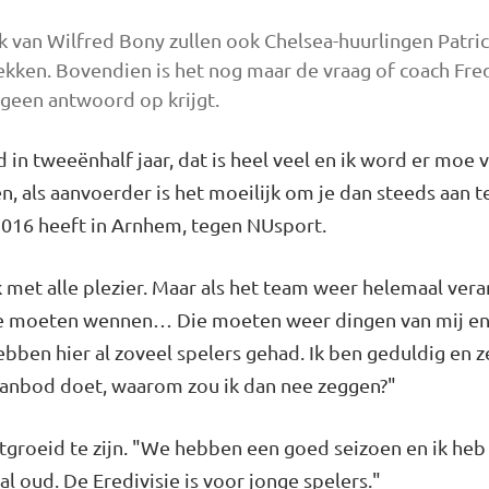
ek van Wilfred Bony zullen ook Chelsea-huurlingen Patri
kken. Bovendien is het nog maar de vraag of coach Fred 
 geen antwoord op krijgt.
ad in tweeënhalf jaar, dat is heel veel en ik word er mo
, als aanvoerder is het moeilijk om je dan steeds aan te
2016 heeft in Arnhem, tegen NUsport.
ik met alle plezier. Maar als het team weer helemaal v
die moeten wennen… Die moeten weer dingen van mij en 
hebben hier al zoveel spelers gehad. Ik ben geduldig en ze
anbod doet, waarom zou ik dan nee zeggen?"
ntgroeid te zijn. "We hebben een goed seizoen en ik heb
l oud. De Eredivisie is voor jonge spelers."