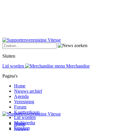
Sluiten
Lid worden
Merchandise
Pagina's
Home
Nieuws archief
Agenda
Vereniging
Forum
Kaartverkoop
Lid worden
Multimedia
Home
Fanshop
Nieuws