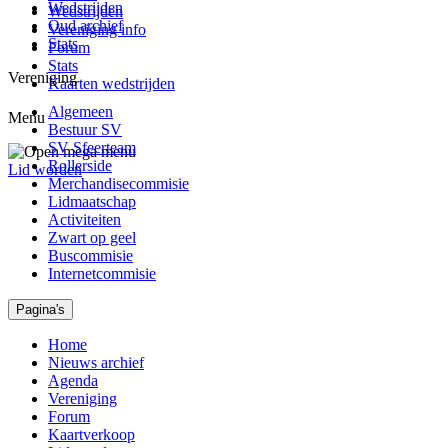
Wedstrijden
Wedstrijden
Oud archief
Vereniging info
Stats
Forum
Stats
Vereniging
Kaarten wedstrijden
Algemeen
Menu
Bestuur SV
SV Sfeerteam
Rollerside
Lid worden
Merchandisecommisie
Lidmaatschap
Activiteiten
Zwart op geel
Buscommisie
Internetcommisie
Pagina's
Home
Nieuws archief
Agenda
Vereniging
Forum
Kaartverkoop