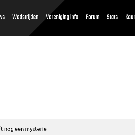
ws
Wedstrijden
Vereniging info
Forum
Stats
Kaar
ft nog een mysterie