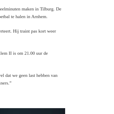
speelminuten maken in Tilburg.
De
etbal te halen in Arnhem.
teert. Hij traint pas kort weer
llem II is om 21.00 uur de
wel dat we geen last hebben van
iners.”