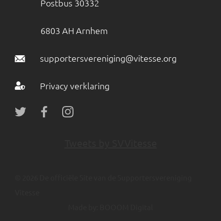
Postbus 30332
6803 AH Arnhem
supportersvereniging@vitesse.org
Privacy verklaring
Tweets by SVVitesse
© 2026 De officiële Site van de Supportersvereniging
Vitesse
Made by:
BOOOM Digital