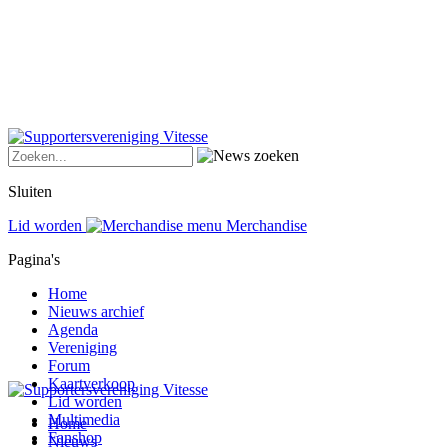
Sluiten
Lid worden
Merchandise
Pagina's
Home
Nieuws archief
Agenda
Vereniging
Forum
Kaartverkoop
Lid worden
Multimedia
Home
Fanshop
Nieuws