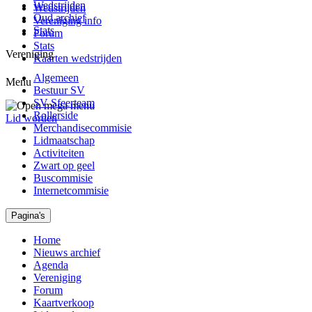
Wedstrijden
Wedstrijden
Oud archief
Vereniging info
Stats
Forum
Stats
Vereniging
Kaarten wedstrijden
Algemeen
Menu
Bestuur SV
SV Sfeerteam
Rollerside
Lid worden
Merchandisecommisie
Lidmaatschap
Activiteiten
Zwart op geel
Buscommisie
Internetcommisie
Pagina's
Home
Nieuws archief
Agenda
Vereniging
Forum
Kaartverkoop