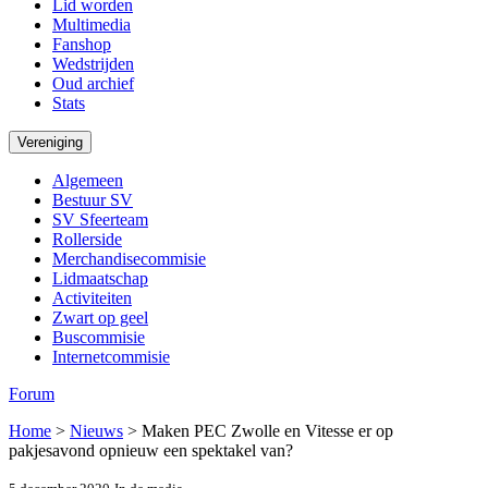
Lid worden
Multimedia
Fanshop
Wedstrijden
Oud archief
Stats
Vereniging
Algemeen
Bestuur SV
SV Sfeerteam
Rollerside
Merchandisecommisie
Lidmaatschap
Activiteiten
Zwart op geel
Buscommisie
Internetcommisie
Forum
Home
>
Nieuws
>
Maken PEC Zwolle en Vitesse er op
pakjesavond opnieuw een spektakel van?