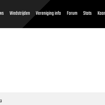
ws
Wedstrijden
Vereniging info
Forum
Stats
Kaar
g