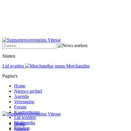
Sluiten
Lid worden
Merchandise
Pagina's
Home
Nieuws archief
Agenda
Vereniging
Forum
Kaartverkoop
Lid worden
Multimedia
Home
Fanshop
Nieuws