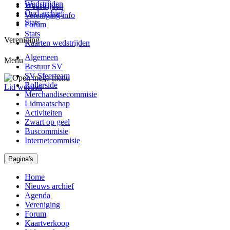
Wedstrijden
Wedstrijden
Oud archief
Vereniging info
Stats
Forum
Stats
Vereniging
Kaarten wedstrijden
Algemeen
Menu
Bestuur SV
SV Sfeerteam
Rollerside
Lid worden
Merchandisecommisie
Lidmaatschap
Activiteiten
Zwart op geel
Buscommisie
Internetcommisie
Pagina's
Home
Nieuws archief
Agenda
Vereniging
Forum
Kaartverkoop