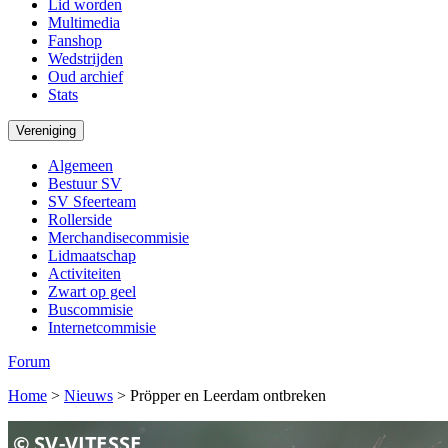
Lid worden
Multimedia
Fanshop
Wedstrijden
Oud archief
Stats
Vereniging
Algemeen
Bestuur SV
SV Sfeerteam
Rollerside
Merchandisecommisie
Lidmaatschap
Activiteiten
Zwart op geel
Buscommisie
Internetcommisie
Forum
Home
>
Nieuws
>
Pröpper en Leerdam ontbreken