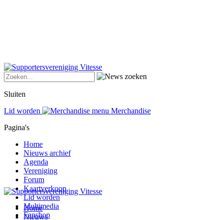
Sluiten
Lid worden
Merchandise
Pagina's
Home
Nieuws archief
Agenda
Vereniging
Forum
Kaartverkoop
Lid worden
Multimedia
Home
Fanshop
Nieuws