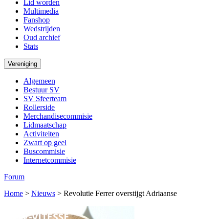
Lid worden
Multimedia
Fanshop
Wedstrijden
Oud archief
Stats
Vereniging
Algemeen
Bestuur SV
SV Sfeerteam
Rollerside
Merchandisecommisie
Lidmaatschap
Activiteiten
Zwart op geel
Buscommisie
Internetcommisie
Forum
Home
>
Nieuws
>
Revolutie Ferrer overstijgt Adriaanse