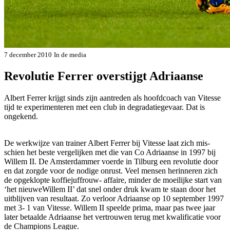
7 december 2010
In de media
Revolutie Ferrer overstijgt Adriaanse
Albert Ferrer krijgt sinds zijn aantreden als hoofd­coach van Vitesse
tijd te ex­perimenteren met een club in degradatiegevaar. Dat is
ongekend.
De werkwijze van trai­ner Albert Ferrer bij Vitesse laat zich mis­
schien het beste verge­lijken met die van Co Adriaanse in 1997 bij
Willem II. De Amsterdam­mer voerde in Tilburg een revolu­tie door
en dat zorgde voor de no­dige onrust. Veel mensen herinne­ren zich
de opgeklopte koffiejuf­frouw- affaire, minder de moeilijke start van
‘het nieuweWillem II’ dat snel onder druk kwam te staan door het
uitblijven van resultaat. Zo verloor Adriaanse op 10 sep­tember 1997
met 3- 1 van Vitesse. Willem II speelde prima, maar pas twee jaar
later betaalde Adriaanse het vertrouwen terug met kwalifi­catie voor
de Champions League.