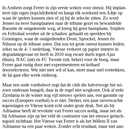
In Arnhem zorgt Ferrer in zijn eer­ste weken voor onrust. Hij implan­
teert zijn eigen (topclub)beleid en hangt elk weekend een A4tje op
waar de spelers kunnen zien of zij bij de selectie zitten. Zo werd
Jen­ner na twee basisplaatsen naar de tribune gezet en bewandelde
Bara­zite de omgekeerde weg, al kreeg hij geen basisplaats. Snijders
en Fe­lixdaal werden uit de schaduw ge­haald en speelden bij
Groningen, waar de oudgedienden Drost, Sprockel, Jenner én
Nilsson op de tribune zaten. Dat zou tot grote on­rust kunnen leiden,
zeker na de 4- 1 nederlaag. Vitesse verkeert op papier immers in
degradatiegevaar en heeft in 2010 nog zware duels tegen Ajax
(thuis), NAC (uit) en FC Twente (uit, beker) voor de boeg, maar
Ferrer gaat rustig door met experimenteren en keihard
doorselecteren. Wie niet mee wil of kan, moet maar snel vertrekken,
de lat gaat elke week omhoog.
Maar een oude voetbalwet zegt dat de club die halverwege het sei­
zoen onderaan bungelt, daar in de regel niet wegkomt. Ook al trekt
Zjordania in de winter nog vijf nieuwe spelers aan, een garantie op
succes (Europees voetbal) is er niet. Sterker, een paar onverwach­te
tegenslagen en Vitesse komt echt onder grote druk. Net als bij
Adriaanse heeft de revolutie van Ferrer succes nodig, maar net als
bij Adriaanse zijn op het veld de contouren van het nieuwe gedach­
tegoed zichtbaar. Het Vitesse van Ferrer is als het Willem II van
Adriaanse na een paar weken. Zon­der echt resultaat, maar met aan­