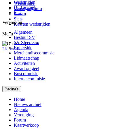
Wedstrijden
Wedstrijden
Oud archief
Vereniging info
Stats
Forum
Stats
Vereniging
Kaarten wedstrijden
Algemeen
Menu
Bestuur SV
SV Sfeerteam
Rollerside
Lid worden
Merchandisecommisie
Lidmaatschap
Activiteiten
Zwart op geel
Buscommisie
Internetcommisie
Pagina's
Home
Nieuws archief
Agenda
Vereniging
Forum
Kaartverkoop