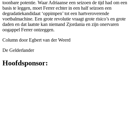
toonbare potentie. Waar Adriaan­se een seizoen de tijd had om een
basis te leggen, moet Ferrer echter in een half seizoen een
degradatie­kandidaat ‘oppimpen’ tot een hart­veroverende
voetbalmachine. Een grote revolutie vraagt grote risico’s en grote
daden en dat laatste kan niemand Zjordania en zijn onerva­ren
oogappel Ferrer ontzeggen.
Column door Egbert van der Weerd
De Gelderlander
Hoofdsponsor: