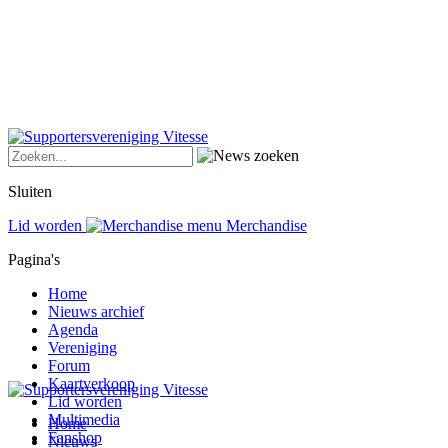
Sluiten
Lid worden
Merchandise
Pagina's
Home
Nieuws archief
Agenda
Vereniging
Forum
Kaartverkoop
Lid worden
Multimedia
Home
Fanshop
Nieuws