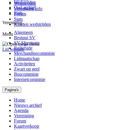
Wedstrijden
Wedstrijden
Oud archief
Vereniging info
Stats
Forum
Stats
Vereniging
Kaarten wedstrijden
Algemeen
Menu
Bestuur SV
SV Sfeerteam
Rollerside
Lid worden
Merchandisecommisie
Lidmaatschap
Activiteiten
Zwart op geel
Buscommisie
Internetcommisie
Pagina's
Home
Nieuws archief
Agenda
Vereniging
Forum
Kaartverkoop