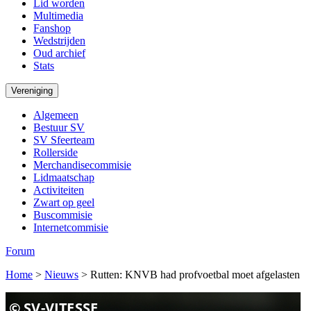
Lid worden
Multimedia
Fanshop
Wedstrijden
Oud archief
Stats
Vereniging
Algemeen
Bestuur SV
SV Sfeerteam
Rollerside
Merchandisecommisie
Lidmaatschap
Activiteiten
Zwart op geel
Buscommisie
Internetcommisie
Forum
Home
>
Nieuws
>
Rutten: KNVB had profvoetbal moet afgelasten