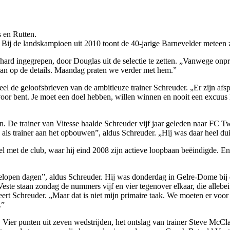
s en Rutten.
ij de landskam­pioen uit 2010 toont de 40-jarige Barnevelder meteen zij
ard ingegrepen, door Doug­las uit de selectie te zetten. „Van­wege onpro
aan op de details. Maandag praten we ver­der met hem.”
el de geloofsbrieven van de ambitieuze trainer Schreuder. „Er zijn af
oor bent. Je moet een doel hebben, willen winnen en nooit een excuus h
 De trainer van Vitesse haalde Schreuder vijf jaar geleden naar FC Twe
s trainer aan het opbouwen”, aldus Schreu­der. „Hij was daar heel duide
el met de club, waar hij eind 2008 zijn actieve loopbaan beëindigde. En 
afgelopen dagen”, aldus Schreu­der. Hij was donderdag in Gelre-Dome bi
ste staan zondag de nummers vijf en vier tegen­over elkaar, die allebei 
eert Schreuder. „Maar dat is niet mijn primaire taak. We moeten er voor
.”
e. Vier punten uit zeven wed­strijden, het ontslag van trainer Steve McCl