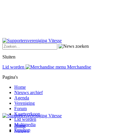
Sluiten
Lid worden
Merchandise
Pagina's
Home
Nieuws archief
Agenda
Vereniging
Forum
Kaartverkoop
Lid worden
Multimedia
Home
Fanshop
Nieuws