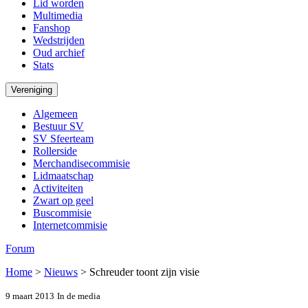
Lid worden
Multimedia
Fanshop
Wedstrijden
Oud archief
Stats
Vereniging
Algemeen
Bestuur SV
SV Sfeerteam
Rollerside
Merchandisecommisie
Lidmaatschap
Activiteiten
Zwart op geel
Buscommisie
Internetcommisie
Forum
Home
>
Nieuws
>
Schreuder toont zijn visie
9 maart 2013
In de media