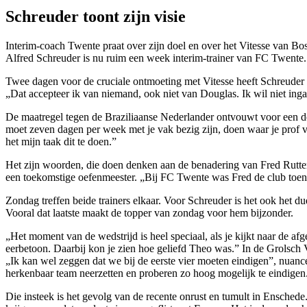
Schreuder toont zijn visie
Interim-coach Twente praat over zijn doel en over het Vitesse van Bo
Alfred Schreuder is nu ruim een week interim-trainer van FC Twente. B
Twee dagen voor de cruciale ont­moeting met Vitesse heeft Schreu­der h
„Dat accepteer ik van niemand, ook niet van Douglas. Ik wil niet ing
De maatregel tegen de Braziliaan­se Nederlander ontvouwt voor een de
moet zeven dagen per week met je vak bezig zijn, doen waar je prof v
het mijn taak dit te doen.”
Het zijn woorden, die doen den­ken aan de benadering van Fred Rutten.
een toekomstige oefenmeester. „Bij FC Twente was Fred de club toen al
Zondag treffen beide trainers el­kaar. Voor Schreuder is het ook het du
Vooral dat laatste maakt de topper van zondag voor hem bijzonder.
„Het moment van de wedstrijd is heel speciaal, als je kijkt naar de 
eerbetoon. Daarbij kon je zien hoe geliefd Theo was.” In de Grolsch Ve
„Ik kan wel zeggen dat we bij de eer­ste vier moeten eindigen”, nuan­c
herkenbaar team neerzetten en proberen zo hoog mogelijk te eindigen
Die insteek is het gevolg van de re­cente onrust en tumult in Ensche­d