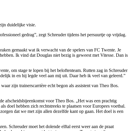
n duidelij­ke visie.
fessioneel gedrag”, zegt Schreuder tijdens het pers­uurtje op vrijdag.
spraken gemaakt wat ik ver­wacht van de spelers van FC Twente. Je
ebben. Ik vind dat Douglas niet bezig is ge­weest met Vitesse. Dan is
nte, om stage te lo­pen bij het beloftenteam. Rutten zag in Schreuder
lijk in en hij legde veel aan mij uit. Daar heb ik veel van geleerd.”
waar zijn trainers­carrière echt begon als assistent van Theo Bos.
j de afscheidsbijeen­komst voor Theo Bos. „Het was een prachtig
als doel hebben zich rechtstreeks te plaat­sen voor Europees voetbal.
 zorgen dat we met zijn allen dezelfde kant op gaan. Het doel is een
aren. Schreuder moet het dolende elftal eerst weer aan de praat