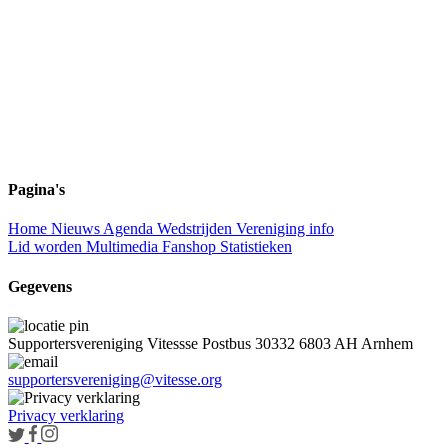
Pagina's
Home
Nieuws
Agenda
Wedstrijden
Vereniging info
Lid worden
Multimedia
Fanshop
Statistieken
Gegevens
Supportersvereniging Vitessse
Postbus 30332
6803 AH Arnhem
supportersvereniging@vitesse.org
Privacy verklaring