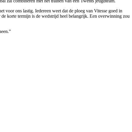
tbal zal combi­neren met het trainen van een Twents jeugdteam.
t voor ons lastig. Ie­dereen weet dat de ploeg van Vit­esse goed in
r de korte termijn is de wedstrijd heel be­langrijk. Een overwinning zou
heen.”