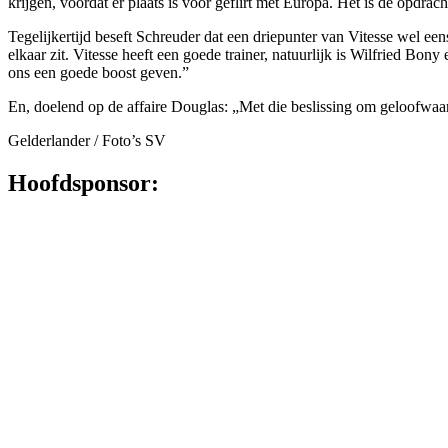
krijgen, voordat er plaats is voor geflirt met Europa. Het is de opdr
Tegelijkertijd beseft Schreuder dat een driepunter van Vitesse wel een
elkaar zit. Vitesse heeft een goede trainer, natuur­lijk is Wilfried Bo
ons een goede boost geven.”
En, doelend op de affaire Doug­­las: „Met die beslissing om geloof­waar
Gelderlander / Foto’s SV
Hoofdsponsor: