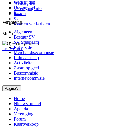
Wedstrijden
Wedstrijden
Oud archief
Vereniging info
Stats
Forum
Stats
Vereniging
Kaarten wedstrijden
Algemeen
Menu
Bestuur SV
SV Sfeerteam
Rollerside
Lid worden
Merchandisecommisie
Lidmaatschap
Activiteiten
Zwart op geel
Buscommisie
Internetcommisie
Pagina's
Home
Nieuws archief
Agenda
Vereniging
Forum
Kaartverkoop