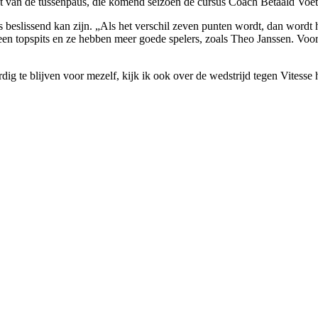
acht van de tussenpaus, die komend seizoen de cursus Coach Betaald Voe
s beslissend kan zijn. „Als het verschil zeven punten wordt, dan wordt he
ny een topspits en ze hebben meer goede spelers, zoals Theo Janssen. Voo
dig te blijven voor mezelf, kijk ik ook over de wedstrijd te­gen Vitesse 