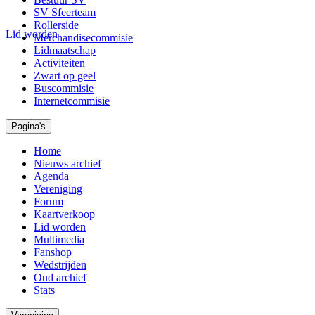
SV Sfeerteam
Rollerside
Lid worden
Merchandisecommisie
Lidmaatschap
Activiteiten
Zwart op geel
Buscommisie
Internetcommisie
Pagina's
Home
Nieuws archief
Agenda
Vereniging
Forum
Kaartverkoop
Lid worden
Multimedia
Fanshop
Wedstrijden
Oud archief
Stats