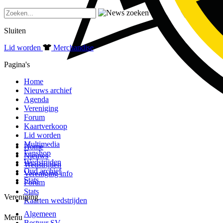
Sluiten
Lid worden
Merchandise
Pagina's
Home
Nieuws archief
Agenda
Vereniging
Forum
Kaartverkoop
Lid worden
Multimedia
Home
Fanshop
Nieuws
Wedstrijden
Wedstrijden
Oud archief
Vereniging info
Stats
Forum
Stats
Vereniging
Kaarten wedstrijden
Algemeen
Menu
Bestuur SV