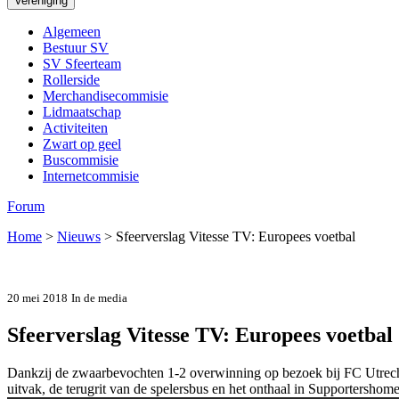
Vereniging
Algemeen
Bestuur SV
SV Sfeerteam
Rollerside
Merchandisecommisie
Lidmaatschap
Activiteiten
Zwart op geel
Buscommisie
Internetcommisie
Forum
Home
>
Nieuws
>
Sfeerverslag Vitesse TV: Europees voetbal
20 mei 2018
In de media
Sfeerverslag Vitesse TV: Europees voetbal
Dankzij de zwaarbevochten 1-2 overwinning op bezoek bij FC Utrecht v
uitvak, de terugrit van de spelersbus en het onthaal in Supportersho