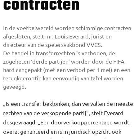
contracten
In de voetbalwereld worden schimmige contracten
af­gesloten, stelt mr. Louis Everard, jurist en
directeur van de spelers­vakbond VVCS.
De handel in transferrechten is verboden, de
zogeheten ‘derde partijen’ wor­den door de FIFA
hard aangepakt (met een verbod per 1 mei) en een
terugkeeroptie kan eenvou­dig van tafel worden
geveegd.
„Is een transfer beklonken, dan vervallen de meeste
rechten van de verkopende partij”, stelt Ever­ard
desgevraagd. „Een doorver­kooppercentage wordt
overal ge­hanteerd en is in juridisch op­zicht ook