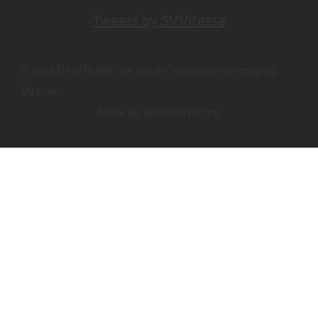
Tweets by SVVitesse
© 2026 De officiële Site van de Supportersvereniging
Vitesse
Made by:
BOOOM Digital