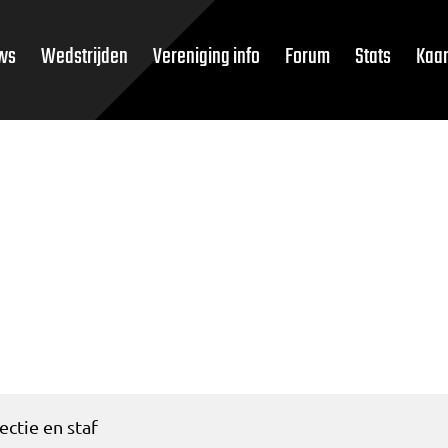
ws
Wedstrijden
Vereniging info
Forum
Stats
Kaar
ectie en staf