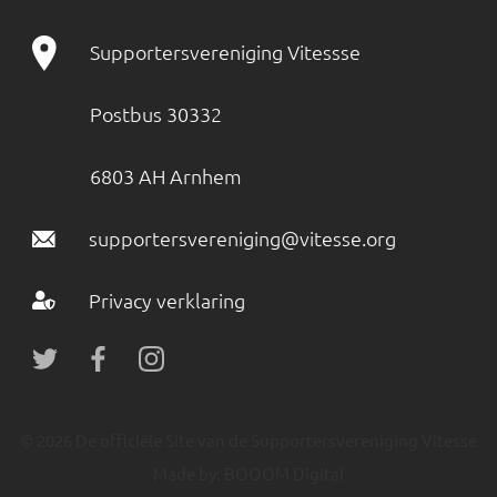
Supportersvereniging Vitessse
Postbus 30332
6803 AH Arnhem
supportersvereniging@vitesse.org
Privacy verklaring
© 2026 De officiële Site van de Supportersvereniging Vitesse
Made by:
BOOOM Digital