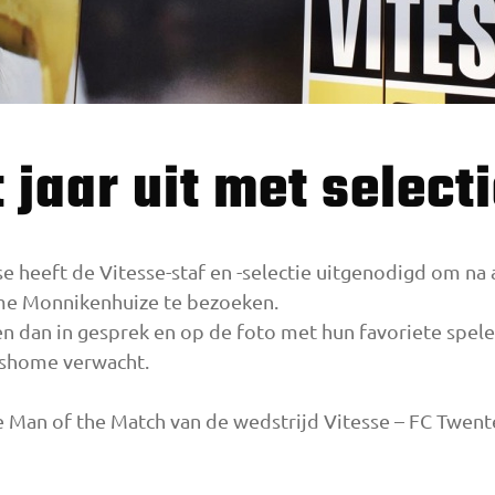
et jaar uit met select
 heeft de Vitesse-staf en -selectie uitgenodigd om na 
me Monnikenhuize te bezoeken.
dan in gesprek en op de foto met hun favoriete speler 
rshome verwacht.
e Man of the Match van de wedstrijd Vitesse – FC Twent