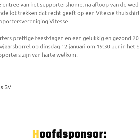
 entree van het supportershome, na afloop van de wedst
de lot trekken dat recht geeft op een Vitesse-thuisshirt
pportersvereniging Vitesse.
ters prettige feestdagen en een gelukkig en gezond 201
uwjaarsborrel op dinsdag 12 januari om 19:30 uur in he
pporters zijn van harte welkom.
’s SV
Hoofdsponsor: