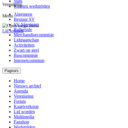
Stats
Vereniging
Kaarten wedstrijden
Algemeen
Menu
Bestuur SV
SV Sfeerteam
Rollerside
Lid worden
Merchandisecommisie
Lidmaatschap
Activiteiten
Zwart op geel
Buscommisie
Internetcommisie
Pagina's
Home
Nieuws archief
Agenda
Vereniging
Forum
Kaartverkoop
Lid worden
Multimedia
Fanshop
Wedstrijden