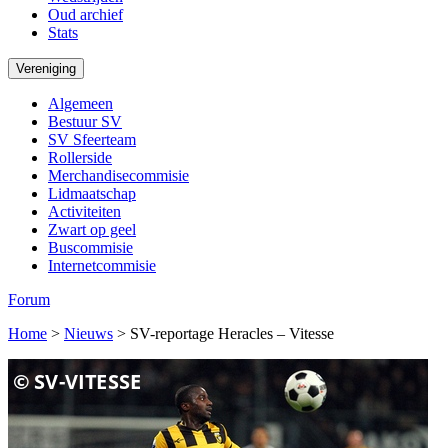
Oud archief
Stats
Vereniging
Algemeen
Bestuur SV
SV Sfeerteam
Rollerside
Merchandisecommisie
Lidmaatschap
Activiteiten
Zwart op geel
Buscommisie
Internetcommisie
Forum
Home
>
Nieuws
>
SV-reportage Heracles – Vitesse