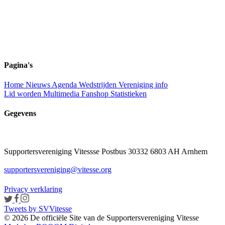
Pagina's
Home
Nieuws
Agenda
Wedstrijden
Vereniging info
Lid worden
Multimedia
Fanshop
Statistieken
Gegevens
Supportersvereniging Vitessse
Postbus 30332
6803 AH Arnhem
supportersvereniging@vitesse.org
Privacy verklaring
Tweets by SVVitesse
© 2026 De officiële Site van de Supportersvereniging Vitesse