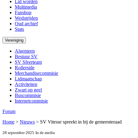
Lid worden
Multimedia
Fanshop
Wedstrijden
Oud archief
Stats
Vereniging
Algemeen
Bestuur SV
SV Sfeerteam
Rollerside
Merchandisecommisie
Lidmaatschap
Activiteiten
Zwart op geel
Buscommisie
Internetcommisie
Forum
Home
>
Nieuws
>
SV Vitesse spreekt in bij de gemeenteraad
28 september 2025
In de media