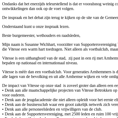
Ondanks dat het enerzijds teleurstellend is dat er vooralsnog weinig c
ontwikkelingen dan ook op de voet volgen.
De inspraak en het debat zijn terug te kijken op de site van de Geme
Onderstaand kunt u onze inspraak lezen.
Beste burgemeester, wethouders en raadsleden,
Mijn naam is Susanne Wichhart, voorzitter van Supportersvereniging V
die Vitesse een warm hart toedragen. Niet alleen als voetbalclub, maar
Vitesse is een uithangbord van de stad, zij past in een rij met Arnhe
bepalen op nationaal en internationaal niveau.
Vitesse is méér dan een voetbalclub. Voor generaties Arnhemmers is de 
alle lagen van de bevolking en uit alle Arnhemse wijken en vele omligge
De impact van Vitesse op onze stad is zoveel groter dan alleen een ee
• Denk aan alle maatschappelijke projecten van Vitesse Betrokken op 
voor ouderen.
• Denk aan de jeugdacademie die niet alleen opleidt voor het eerste el
• Denk aan de businessclub waar een groot zakelijk netwerk zich vere
• Denk aan alle personeelsleden en vrijwilligers van de club.
• Denk aan de Supportersvereniging, met 2500 leden en ruim 100 vrij