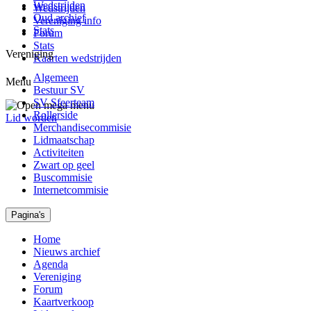
Wedstrijden
Wedstrijden
Oud archief
Vereniging info
Stats
Forum
Stats
Vereniging
Kaarten wedstrijden
Algemeen
Menu
Bestuur SV
SV Sfeerteam
Rollerside
Lid worden
Merchandisecommisie
Lidmaatschap
Activiteiten
Zwart op geel
Buscommisie
Internetcommisie
Pagina's
Home
Nieuws archief
Agenda
Vereniging
Forum
Kaartverkoop