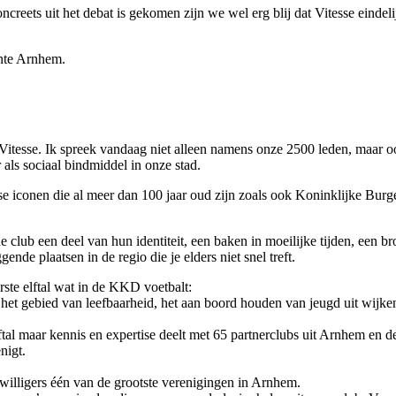
oncreets uit het debat is gekomen zijn we wel erg blij dat Vitesse einde
ente Arnhem.
itesse. Ik spreek vandaag niet alleen namens onze 2500 leden, maar ook
 als sociaal bindmiddel in onze stad.
mse iconen die al meer dan 100 jaar oud zijn zoals ook Koninklijke Burg
club een deel van hun identiteit, een baken in moeilijke tijden, een bron
nde plaatsen in de regio die je elders niet snel treft.
rste elftal wat in de KKD voetbalt:
het gebied van leefbaarheid, het aan boord houden van jeugd uit wijken
ftal maar kennis en expertise deelt met 65 partnerclubs uit Arnhem en de
nigt.
willigers één van de grootste verenigingen in Arnhem.