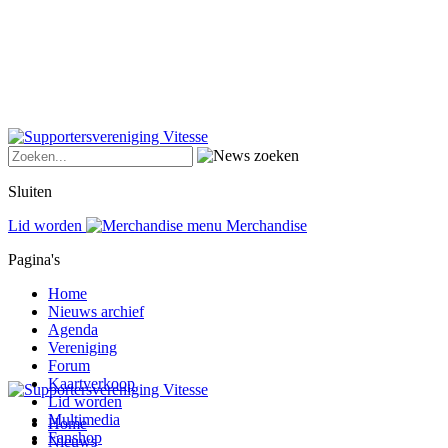
Sluiten
Lid worden
Merchandise
Pagina's
Home
Nieuws archief
Agenda
Vereniging
Forum
Kaartverkoop
Lid worden
Multimedia
Home
Fanshop
Nieuws