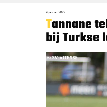
9 januari 2022
Tannane tekent dag na breuk met Vitesse
bij Turkse 