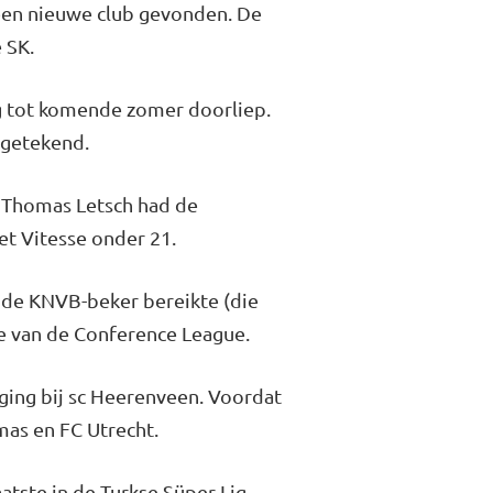
 een nieuwe club gevonden. De
 SK.
og tot komende zomer doorliep.
 getekend.
r Thomas Letsch had de
et Vitesse onder 21.
n de KNVB-beker bereikte (die
ie van de Conference League.
 ging bij sc Heerenveen. Voordat
lmas en FC Utrecht.
atste in de Turkse Süper Lig,