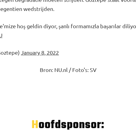
 negentien wedstrijden.
ize hoş geldin diyor, şanlı formamızla başarılar diliy
U
Goztepe)
January 8, 2022
Bron: NU.nl / Foto's: SV
Hoofdsponsor: