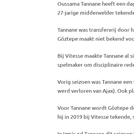
Oussama Tannane heeft een dag 
27-jarige middenvelder tekend
Tannane was transfervrij door 
Göztepe maakt niet bekend voor
Bij Vitesse maakte Tannane al s
spelmaker om disciplinaire red
Vorig seizoen was Tannane een v
werd verloren van Ajax). Ook p
Voor Tannane wordt Göztepe de z
hij in 2019 bij Vitesse tekende,
In Izmir zal Tannane dit seizoe