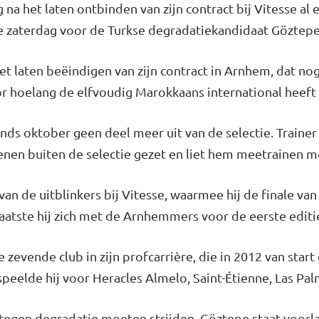
na het laten ontbinden van zijn contract bij Vitesse al
e zaterdag voor de Turkse degradatiekandidaat Göztepe
het laten beëindigen van zijn contract in Arnhem, dat n
 hoelang de elfvoudig Marokkaans international heeft
inds oktober geen deel meer uit van de selectie. Traine
enen buiten de selectie gezet en liet hem meetrainen m
an de uitblinkers bij Vitesse, waarmee hij de finale va
laatste hij zich met de Arnhemmers voor de eerste edit
evende club in zijn profcarrière, die in 2012 van start
 speelde hij voor Heracles Almelo, Saint-Étienne, Las Pa
n tegen degradatie moeten strijden. Göztepe staat voorla