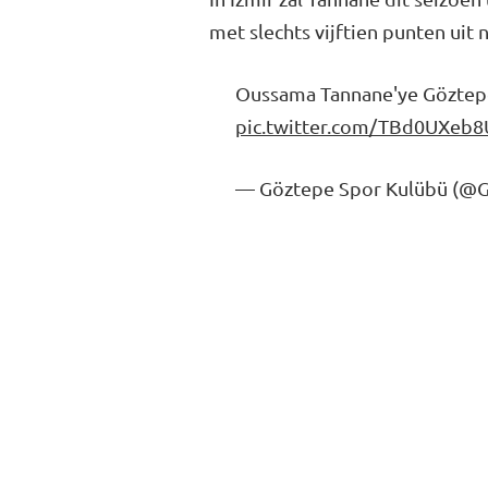
met slechts vijftien punten uit
Oussama Tannane'ye Göztepe'm
pic.twitter.com/TBd0UXeb8
— Göztepe Spor Kulübü (@