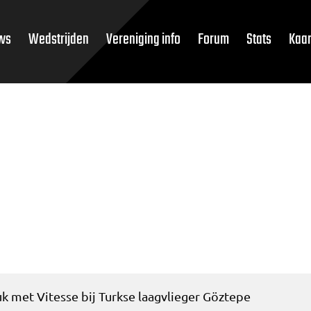
ws
Wedstrijden
Vereniging info
Forum
Stats
Kaar
k met Vitesse bij Turkse laagvlieger Göztepe