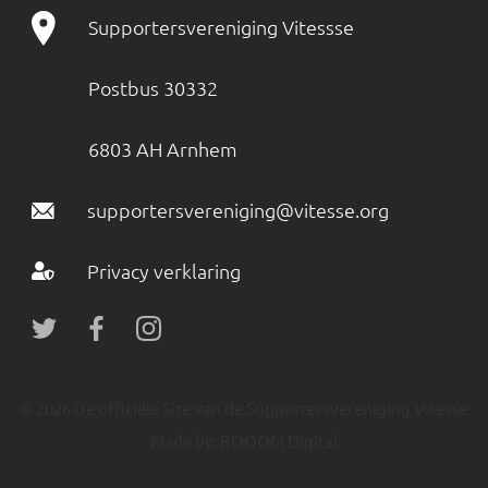
Supportersvereniging Vitessse
Postbus 30332
6803 AH Arnhem
supportersvereniging@vitesse.org
Privacy verklaring
© 2026 De officiële Site van de Supportersvereniging Vitesse
Made by:
BOOOM Digital