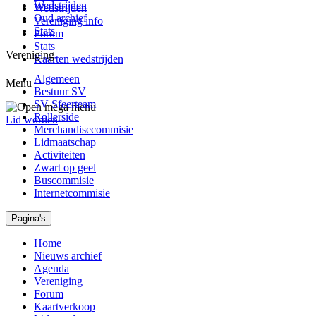
Wedstrijden
Wedstrijden
Oud archief
Vereniging info
Stats
Forum
Stats
Vereniging
Kaarten wedstrijden
Algemeen
Menu
Bestuur SV
SV Sfeerteam
Rollerside
Lid worden
Merchandisecommisie
Lidmaatschap
Activiteiten
Zwart op geel
Buscommisie
Internetcommisie
Pagina's
Home
Nieuws archief
Agenda
Vereniging
Forum
Kaartverkoop