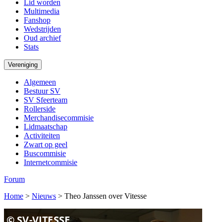
Lid worden
Multimedia
Fanshop
Wedstrijden
Oud archief
Stats
Vereniging
Algemeen
Bestuur SV
SV Sfeerteam
Rollerside
Merchandisecommisie
Lidmaatschap
Activiteiten
Zwart op geel
Buscommisie
Internetcommisie
Forum
Home
>
Nieuws
>
Theo Janssen over Vitesse