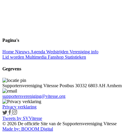
Pagina's
Home
Nieuws
Agenda
Wedstrijden
Vereniging info
Lid worden
Multimedia
Fanshop
Statistieken
Gegevens
Supportersvereniging Vitessse
Postbus 30332
6803 AH Arnhem
supportersvereniging@vitesse.org
Privacy verklaring
Tweets by SVVitesse
© 2026 De officiële Site van de Supportersvereniging Vitesse
Made by:
BOOOM Digital