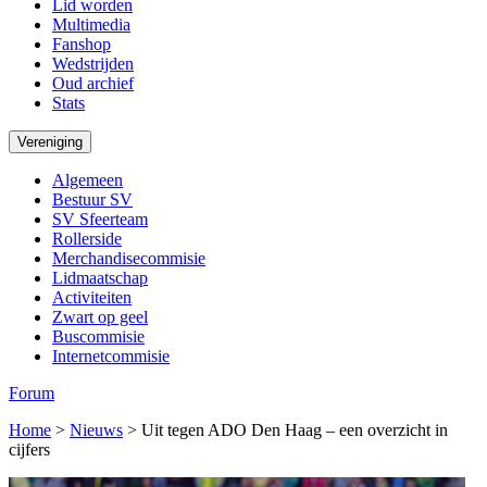
Lid worden
Multimedia
Fanshop
Wedstrijden
Oud archief
Stats
Vereniging
Algemeen
Bestuur SV
SV Sfeerteam
Rollerside
Merchandisecommisie
Lidmaatschap
Activiteiten
Zwart op geel
Buscommisie
Internetcommisie
Forum
Home
>
Nieuws
>
Uit tegen ADO Den Haag – een overzicht in
cijfers