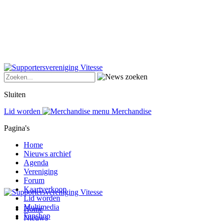
Sluiten
Lid worden
Merchandise
Pagina's
Home
Nieuws archief
Agenda
Vereniging
Forum
Kaartverkoop
Lid worden
Multimedia
Home
Fanshop
Nieuws