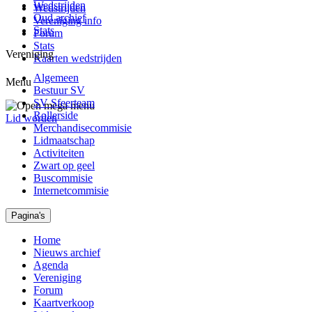
Wedstrijden
Wedstrijden
Oud archief
Vereniging info
Stats
Forum
Stats
Vereniging
Kaarten wedstrijden
Algemeen
Menu
Bestuur SV
SV Sfeerteam
Rollerside
Lid worden
Merchandisecommisie
Lidmaatschap
Activiteiten
Zwart op geel
Buscommisie
Internetcommisie
Pagina's
Home
Nieuws archief
Agenda
Vereniging
Forum
Kaartverkoop