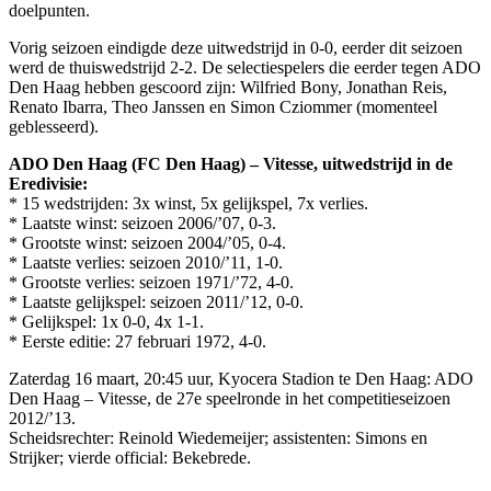
doelpunten.
Vorig seizoen eindigde deze uitwedstrijd in 0-0, eerder dit seizoen
werd de thuiswedstrijd 2-2. De selectiespelers die eerder tegen ADO
Den Haag hebben gescoord zijn: Wilfried Bony, Jonathan Reis,
Renato Ibarra, Theo Janssen en Simon Cziommer (momenteel
geblesseerd).
ADO Den Haag (FC Den Haag) – Vitesse, uitwedstrijd in de
Eredivisie:
* 15 wedstrijden: 3x winst, 5x gelijkspel, 7x verlies.
* Laatste winst: seizoen 2006/’07, 0-3.
* Grootste winst: seizoen 2004/’05, 0-4.
* Laatste verlies: seizoen 2010/’11, 1-0.
* Grootste verlies: seizoen 1971/’72, 4-0.
* Laatste gelijkspel: seizoen 2011/’12, 0-0.
* Gelijkspel: 1x 0-0, 4x 1-1.
* Eerste editie: 27 februari 1972, 4-0.
Zaterdag 16 maart, 20:45 uur, Kyocera Stadion te Den Haag: ADO
Den Haag – Vitesse, de 27e speelronde in het competitieseizoen
2012/’13.
Scheidsrechter: Reinold Wiedemeijer; assistenten: Simons en
Strijker; vierde official: Bekebrede.