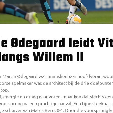
langs Willem II
aar Martin Ødegaard was onmiskenbaar hoofdverantwoor
Noorse spelmaker was de architect bij de drie doelpunt
btop.
f, energie en drang naar voren, maar kon dat slechts ee
 voorsprong na een prachtige aanval. Een fijne steekpas
ge schuiver van Matus Bero: 0-1. Door die voorsprong