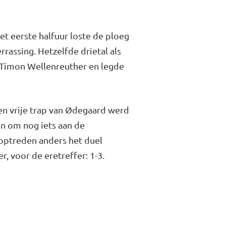
et eerste halfuur loste de ploeg
rassing. Hetzelfde drietal als
 Timon Wellenreuther en legde
den vrije trap van Ødegaard werd
en om nog iets aan de
optreden anders het duel
r, voor de eretreffer: 1-3.