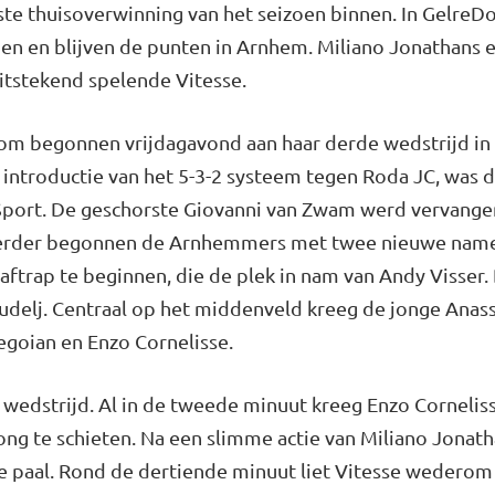
erste thuisoverwinning van het seizoen binnen. In Gelre
en en blijven de punten in Arnhem. Miliano Jonathans 
itstekend spelende Vitesse.
om begonnen vrijdagavond aan haar derde wedstrijd in
ntroductie van het 5-3-2 systeem tegen Roda JC, was di
ort. De geschorste Giovanni van Zwam werd vervangen
. Verder begonnen de Arnhemmers met twee nieuwe name
aftrap te beginnen, die de plek in nam van Andy Visser
 Gudelj. Centraal op het middenveld kreeg de jonge Ana
Yegoian en Enzo Cornelisse.
e wedstrijd. Al in de tweede minuut kreeg Enzo Cornel
g te schieten. Na een slimme actie van Miliano Jonat
 de paal. Rond de dertiende minuut liet Vitesse wedero