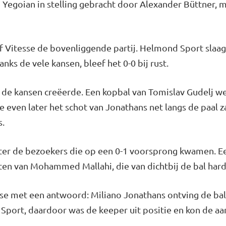
 Yegoian in stelling gebracht door Alexander Büttner, 
f Vitesse de bovenliggende partij. Helmond Sport slaag
nks de vele kansen, bleef het 0-0 bij rust.
e de kansen creëerde. Een kopbal van Tomislav Gudelj we
e even later het schot van Jonathans net langs de paal
s.
hter de bezoekers die op een 0-1 voorsprong kwamen. E
en van Mohammed Mallahi, die van dichtbij de bal hard
e met een antwoord: Miliano Jonathans ontving de bal v
port, daardoor was de keeper uit positie en kon de aanv