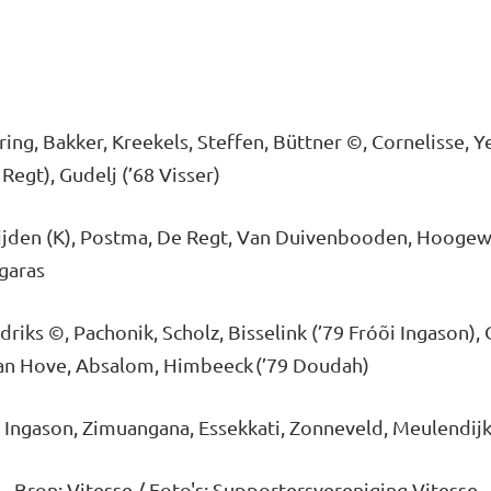
ing, Bakker, Kreekels, Steffen, Büttner ©, Cornelisse, Y
Regt), Gudelj (’68 Visser)
eijden (K), Postma, De Regt, Van Duivenbooden, Hoogewer
garas
ks ©, Pachonik, Scholz, Bisselink (’79 Fróõi Ingason), Os
 van Hove, Absalom, Himbeeck (’79 Doudah)
õi Ingason, Zimuangana, Essekkati, Zonneveld, Meulendij
Bron: Vitesse / Foto's: Supportersvereniging Vitesse