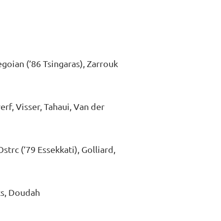
egoian (’86 Tsingaras), Zarrouk
f, Visser, Tahaui, Van der
trc (’79 Essekkati), Golliard,
ks, Doudah