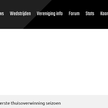
ws
Wedstrijden
Vereniging info
Forum
Stats
Kaar
erste thuisoverwinning seizoen